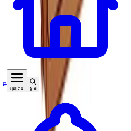
홈
카테고리
검색