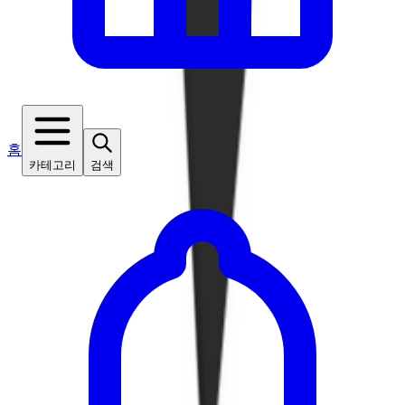
홈
카테고리
검색